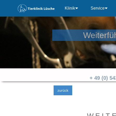
Klinik
Service
Weiterfü
+ 49 (0) 5
zurück