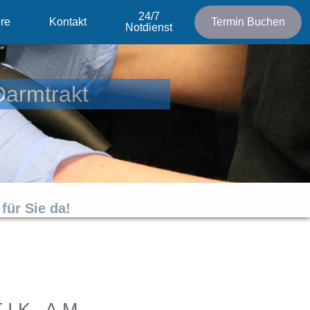
24/7
ere
Kontakt
Termin Buchen
Notdienst
Darmtrakt
für Sie da!