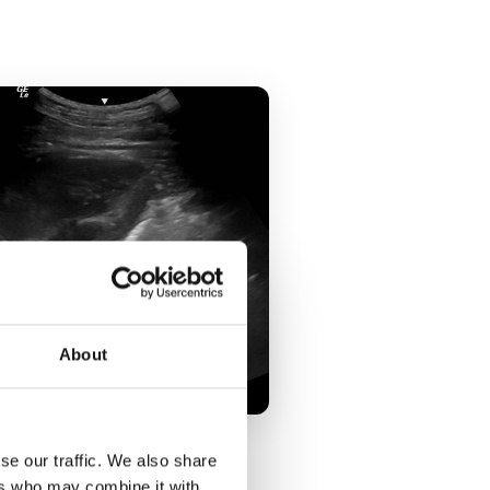
About
rechte Niere im Ultraschall
se our traffic. We also share
ers who may combine it with