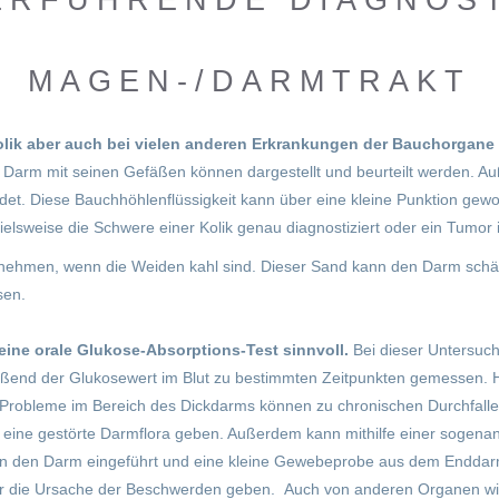
ERFÜHRENDE DIAGNOST
MAGEN-/DARMTRAKT
olik aber auch bei vielen anderen Erkrankungen der Bauchorgane b
r Darm mit seinen Gefäßen können dargestellt und beurteilt werden. 
indet. Diese Bauchhöhlenflüssigkeit kann über eine kleine Punktion ge
ielsweise die Schwere einer Kolik genau diagnostiziert oder ein Tumo
unehmen, wenn die Weiden kahl sind. Dieser Sand kann den Darm schä
sen.
 eine orale Glukose-Absorptions-Test sinnvoll.
Bei dieser Untersuch
end der Glukosewert im Blut zu bestimmten Zeitpunkten gemessen. H
 Probleme im Bereich des Dickdarms können zu chronischen Durchfall
 eine gestörte Darmflora geben. Außerdem kann mithilfe einer sogena
 in den Darm eingeführt und eine kleine Gewebeprobe aus dem Endd
er die Ursache der Beschwerden geben. Auch von anderen Organen wie