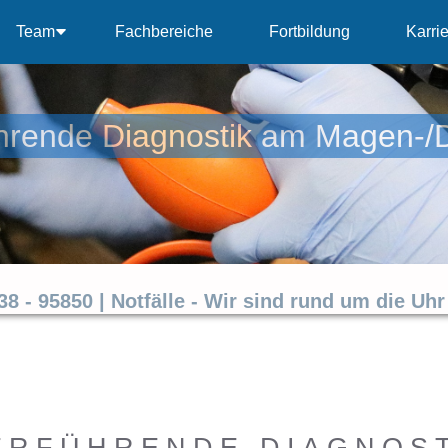
Team
Fachbereiche
Fortbildung
Karri
hrende Diagnostik am Magen-/
438 - 95850
|
Notfälle - Wir sind rund um die Uhr 