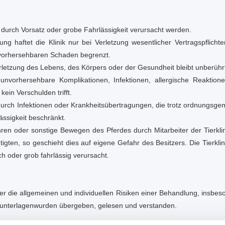
ie durch Vorsatz oder grobe Fahrlässigkeit verursacht werden.
tzung haftet die Klinik nur bei Verletzung wesentlicher Vertragspflichte
h vorhersehbaren Schaden begrenzt.
rletzung des Lebens, des Körpers oder der Gesundheit bleibt unberührt
vorhersehbare Komplikationen, Infektionen, allergische Reaktionen
 kein Verschulden trifft.
durch Infektionen oder Krankheitsübertragungen, die trotz ordnungsgemäß
ässigkeit beschränkt.
ühren oder sonstige Bewegen des Pferdes durch Mitarbeiter der Tier
igten, so geschieht dies auf eigene Gefahr des Besitzers. Die Tierkli
h oder grob fahrlässig verursacht.
er die allgemeinen und individuellen Risiken einer Behandlung, insb
sunterlagenwurden übergeben, gelesen und verstanden.