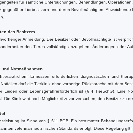
engelten für sämtliche Untersuchungen, Behandlungen, Operationen, s
H gegenüber Tierbesitzern und deren Bevollmächtigten. Abweichende
en.
ten des Besitzers
vorheriger Anmeldung. Der Besitzer oder Bevollmächtigte ist verpflich
nderheiten des Tieres vollständig anzugeben. Änderungen oder Auffäl
en und Notmaßnahmen
nachtierärztlichem Ermessen erforderlichen diagnostischen und the
Notfällen darf die Tierklinik ohne vorherige Rücksprache mit dem Be
 Leiden oder Lebensgefahrerforderlich ist (§ 4 TierSchG). Eine No
t. Die Klinik wird nach Möglichkeit zuvor versuchen, den Besitzer zu er
det
 Dienstleistung im Sinne von § 611 BGB. Ein bestimmter Behandlungserfo
nten veterinärmedizinischen Standards erfolgt. Diese Regelung gilt 