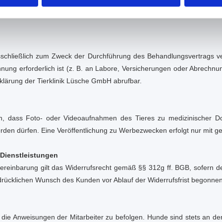
il-Adresse mitzuteilen. Die elektronische Kommunikation erfolgt au
hließlich zum Zweck der Durchführung des Behandlungsvertrags verar
hnung erforderlich ist (z. B. an Labore, Versicherungen oder Abrechnu
klärung der Tierklinik Lüsche GmbH abrufbar.
 ein, dass Foto- oder Videoaufnahmen des Tieres zu medizinischer D
rden dürfen. Eine Veröffentlichung zu Werbezwecken erfolgt nur mit ge
Dienstleistungen
ereinbarung gilt das Widerrufsrecht gemäß §§ 312g ff. BGB, sofern de
drücklichen Wunsch des Kunden vor Ablauf der Widerrufsfrist begonnen
 die Anweisungen der Mitarbeiter zu befolgen. Hunde sind stets an de